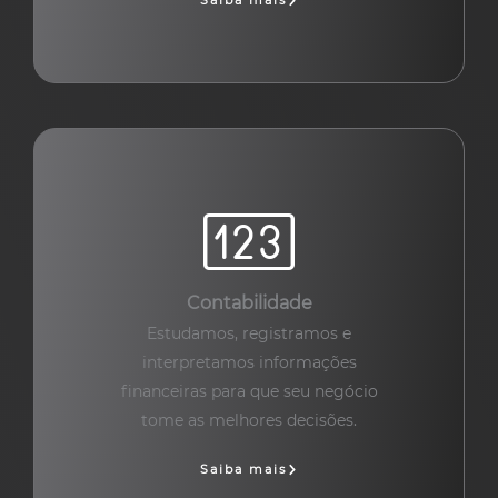
Contabilidade
Estudamos, registramos e
interpretamos informações
financeiras para que seu negócio
tome as melhores decisões.
Saiba mais