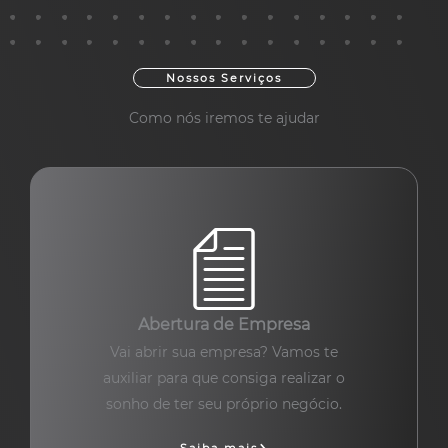
Nossos Serviços
Como nós iremos te ajudar
Abertura de Empresa
Vai abrir sua empresa? Vamos te
auxiliar para que consiga realizar o
sonho de ter seu próprio negócio.
Saiba mais