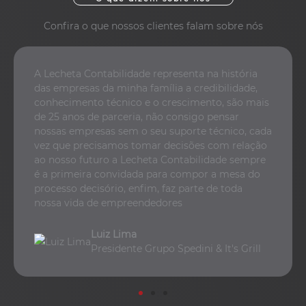
Confira o que nossos clientes falam sobre nós
A Lecheta Contabilidade representa na história
das empresas da minha família a credibilidade,
conhecimento técnico e o crescimento, são mais
de 25 anos de parceria, não consigo pensar
nossas empresas sem o seu suporte técnico, cada
vez que precisamos tomar decisões com relação
ao nosso futuro a Lecheta Contabilidade sempre
é a primeira convidada para compor a mesa do
processo decisório, enfim, faz parte de toda
nossa vida de empreendedores
Luiz Lima
Presidente Grupo Spedini & It's Grill