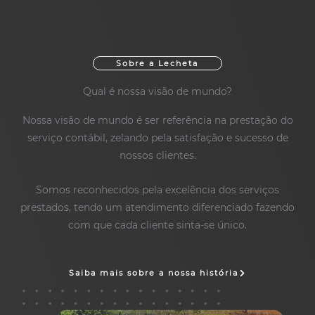
Sobre a Lecheta
Qual é nossa visão de mundo?
Nossa visão de mundo é ser referência na prestação do
serviço contábil, zelando pela satisfação e sucesso de
nossos clientes.
Somos reconhecidos pela excelência dos serviços
prestados, tendo um atendimento diferenciado fazendo
com que cada cliente sinta-se único.
Saiba mais sobre a nossa história