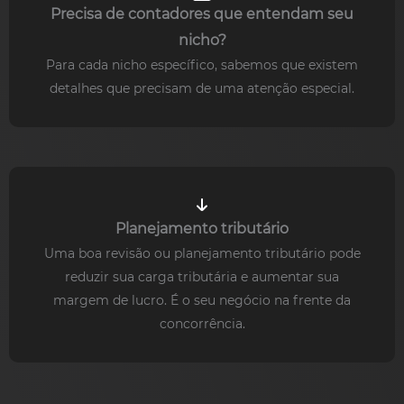
Precisa de contadores que entendam seu
nicho?
Para cada nicho específico, sabemos que existem
detalhes que precisam de uma atenção especial.
Planejamento tributário
Uma boa revisão ou planejamento tributário pode
reduzir sua carga tributária e aumentar sua
margem de lucro. É o seu negócio na frente da
concorrência.