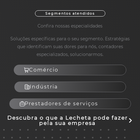
Segmentos atendidos
Confira nossas especialidades
Soluções específicas para o seu segmento. Estratégias
que identificam suas dores para nós, contadores
especializados, solucionarmos.
Comércio
Indústria
Prestadores de serviços
Descubra o que a Lecheta pode fazer
pela sua empresa