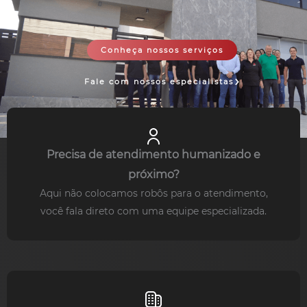
Conheça nossos serviços
Fale com nossos especialistas
Precisa de atendimento humanizado e
próximo?
Aqui não colocamos robôs para o atendimento,
você fala direto com uma equipe especializada.